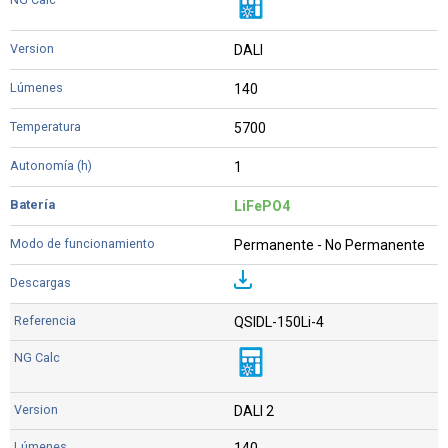
DALI
140
5700
1
LiFePO4
Permanente - No Permanente
QSIDL-150Li-4
DALI 2