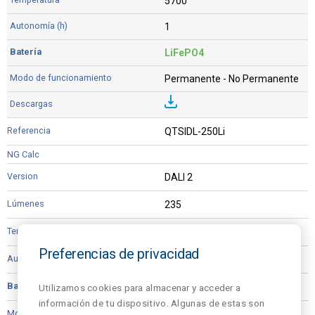
5700
1
LiFePO4
Permanente - No Permanente
QTSIDL-250Li
DALI 2
235
5700
Preferencias de privacidad
1
LiFePO4
Utilizamos cookies para almacenar y acceder a
información de tu dispositivo. Algunas de estas son
Permanente - No Permanente