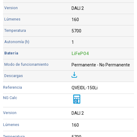
DALI 2
160
5700
1
LiFePO4
Permanente - No Permanente
QVEIDL-150Li
DALI 2
160