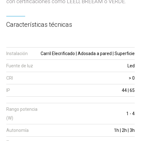
con certificaciones como LEED, BREEAM o VERDE.
Características técnicas
Instalación
Carril Elecrificado | Adosada a pared | Superficie
Fuente de luz
Led
CRI
> 0
IP
44 | 65
Rango potencia
1 - 4
(W)
Autonomía
1h | 2h | 3h