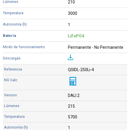
210
3000
1
LiFePO4
Permanente - No Permanente
QSIDL-250Li-4
DALI 2
215
5700
1