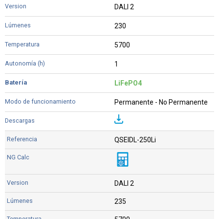
DALI 2
230
5700
1
LiFePO4
Permanente - No Permanente
QSEIDL-250Li
DALI 2
235