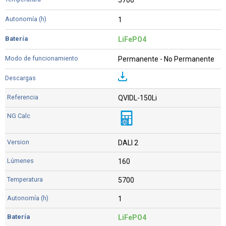
5700
1
LiFePO4
Permanente - No Permanente
QVIDL-150Li
DALI 2
160
5700
1
LiFePO4