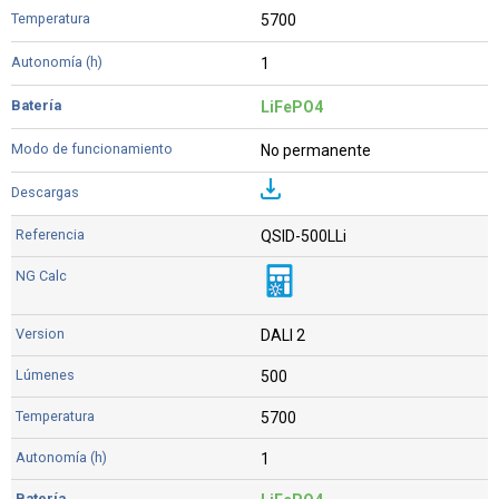
5700
1
LiFePO4
No permanente
QSID-500LLi
DALI 2
500
5700
1