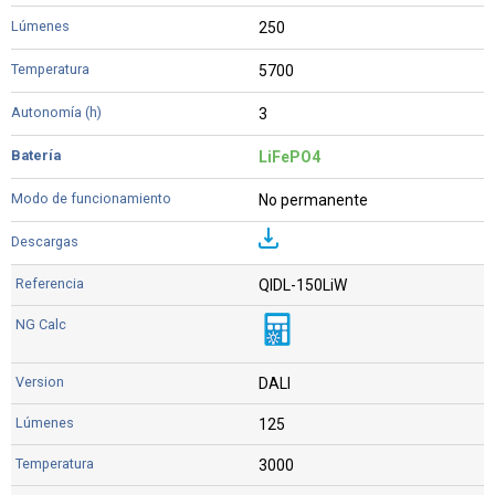
250
5700
3
LiFePO4
No permanente
QIDL-150LiW
DALI
125
3000