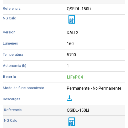
QSEIDL-150Li
DALI 2
160
5700
1
LiFePO4
Permanente - No Permanente
QSIDL-150Li