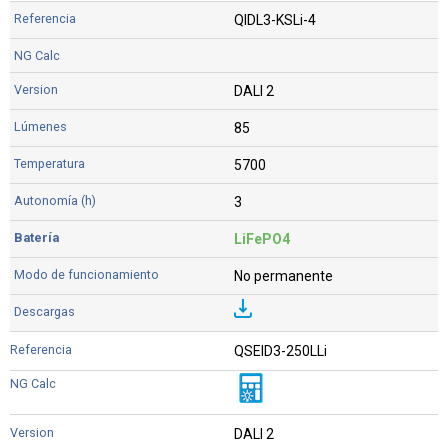
QIDL3-KSLi-4
DALI 2
85
5700
3
LiFePO4
No permanente
QSEID3-250LLi
DALI 2