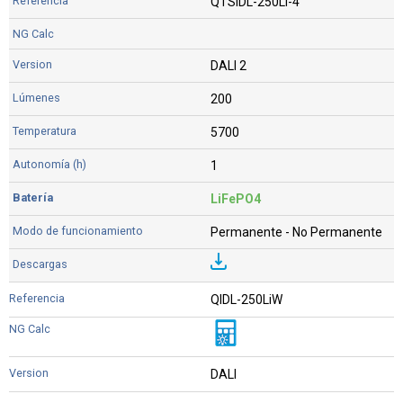
QTSIDL-250Li-4
DALI 2
200
5700
1
LiFePO4
Permanente - No Permanente
QIDL-250LiW
DALI