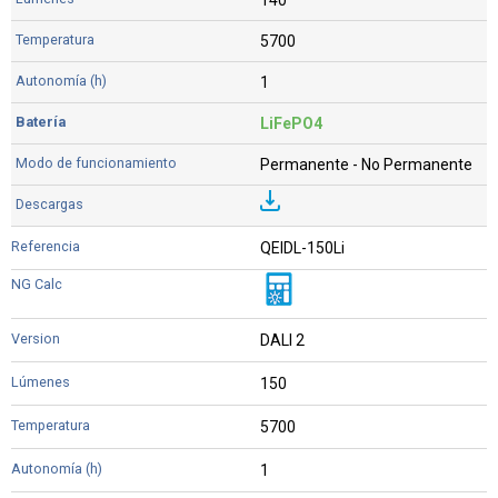
140
5700
1
LiFePO4
Permanente - No Permanente
QEIDL-150Li
DALI 2
150
5700
1