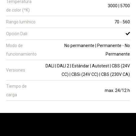
Temperatura
3000 | 5700
de color (ºK)
Rango lumínico
70 - 560
Opción Dali
Modo de
No permanente | Permanente - No
funcionamiento
Permanente
DALI | DALI 2 | Estándar | Autotest | CBS (24V
Versiones
CC) | CBSi (24V CC) | CBS (230V CA)
Tiempo de
max. 24/12 h
carga