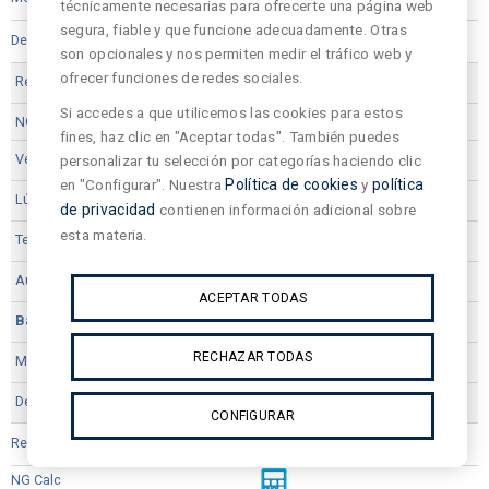
técnicamente necesarias para ofrecerte una página web
segura, fiable y que funcione adecuadamente. Otras
son opcionales y nos permiten medir el tráfico web y
ofrecer funciones de redes sociales.
QTVIDL-250Li
Si accedes a que utilicemos las cookies para estos
fines, haz clic en "Aceptar todas". También puedes
personalizar tu selección por categorías haciendo clic
DALI 2
en "Configurar". Nuestra
Política de cookies
y
política
235
de privacidad
contienen información adicional sobre
esta materia.
5700
1
ACEPTAR TODAS
LiFePO4
RECHAZAR TODAS
Permanente - No Permanente
CONFIGURAR
QVEIDL-250Li