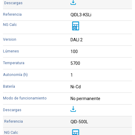
QIDL3-KSLi
DALI 2
100
5700
1
Ni-Cd
No permanente
QID-500L