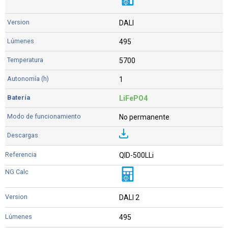
DALI
495
5700
1
LiFePO4
No permanente
QID-500LLi
DALI 2
495