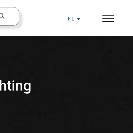
NL
hting