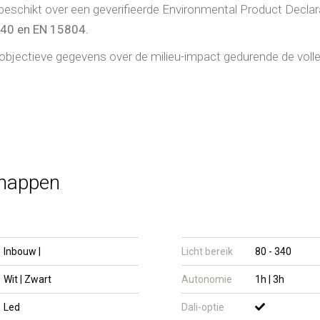
beschikt over een geverifieerde Environmental Product Decl
040 en EN 15804.
t objectieve gegevens over de milieu-impact gedurende de voll
chappen
Inbouw |
Licht bereik
80 - 340
Wit | Zwart
Autonomie
1h | 3h
Led
Dali-optie