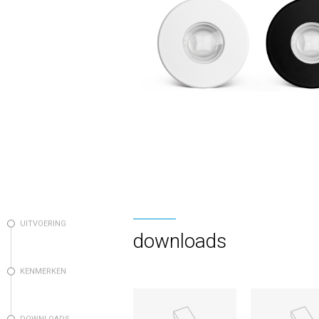
UITVOERING
downloads
KENMERKEN