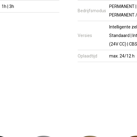
1h | 3h
PERMANENT | 
Bedrijfsmodus
PERMANENT /
Intelligente ze
Versies
Standaard | Int
(24V CC) | CB
Oplaadtijd
max. 24/12 h