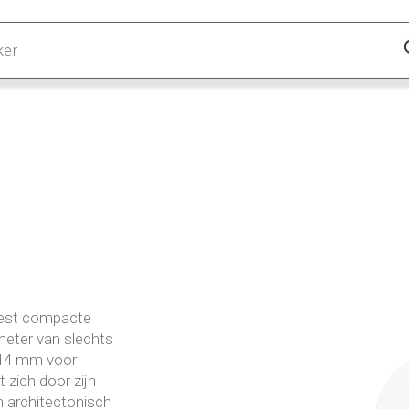
eest compacte
meter van slechts
 14 mm voor
 zich door zijn
en architectonisch