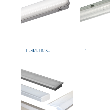
HERMETIC XL
''