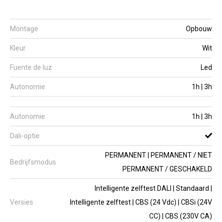
Montage
Opbouw
Kleur
Wit
Fuente de luz
Led
Autonomie
1h | 3h
Autonomie
1h | 3h
Dali-optie
PERMANENT | PERMANENT / NIET
Bedrijfsmodus
PERMANENT / GESCHAKELD
Intelligente zelftest DALI | Standaard |
Versies
Intelligente zelftest | CBS (24 Vdc) | CBSi (24V
CC) | CBS (230V CA)