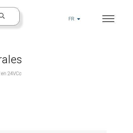
FR
rales
e en 24VCc