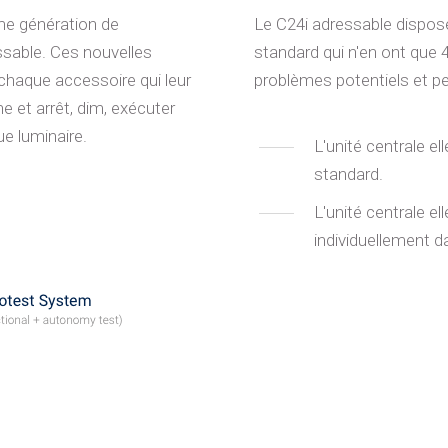
me génération de
Le C24i adressable dispos
ssable. Ces nouvelles
standard qui n'en ont que 4.
chaque accessoire qui leur
problèmes potentiels et pe
e et arrêt, dim, exécuter
de chaque luminaire.
L'unité centrale e
standard.
L'unité centrale e
individuellement d