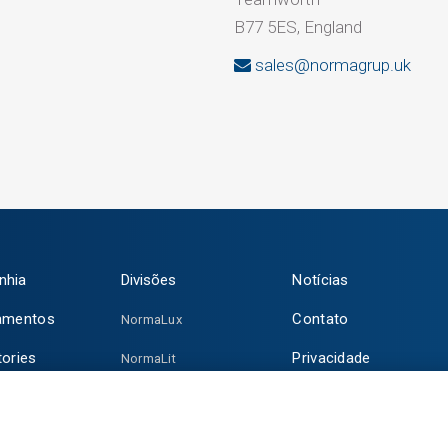
B77 5ES, England
sales@normagrup.uk
nhia
Divisões
Notícias
amentos
Contato
NormaLux
tories
Privacidade
NormaLit
NormaDet
NorClinic